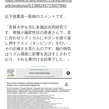
https://www.sciencedirect.com/science/
article/abs/pii/S1388245723007940
以下徳重真一医師のコメントです。
「杏林大学を含む多施設共同研究で
す。脊髄小脳変性症の患者さんで、音
に合わせリズミカルにボタンを繰り返
し押すテスト（タッピング）を行い、
その正確さを見たものです。脳の病気
はリズム感覚に影響を及ぼすとされて
おり、それを裏付ける結果でした。」