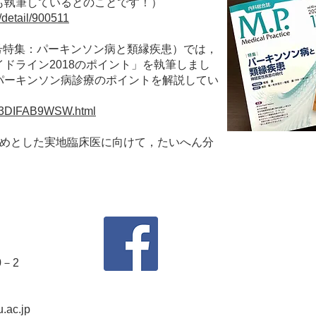
も執筆しているとのことです！）
detail/900511
.)』（11月号特集：パーキンソン病と類縁疾患）では，
ドライン2018のポイント」を執筆しまし
パーキンソン病診療のポイントを解説してい
e/3DIFAB9WSW.html
じめとした実地臨床医に向けて，たいへん分
0－2
.ac.jp