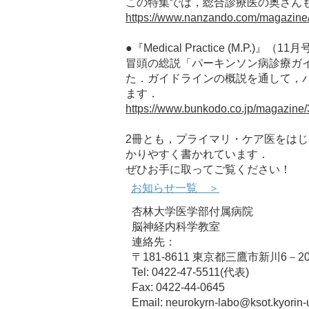
この特集では，総合診療医の奥さん
https://www.nanzando.com/magazine/
●『Medical Practice (M.P
冒頭の総説「パーキンソン病診療ガイ
た．ガイドラインの概説を通して，
ます．
https://www.bunkodo.co.jp/magazin
2冊とも，プライマリ・ケア医をは
かりやすく書かれています．
ぜひお手に取ってご覧ください！
​お知らせ一覧 ＞
杏林大学医学部付属病院
脳神経内科学教室
連絡先：
〒181-8611 東京都三鷹市新川6－2
Tel: 0422-47-5511(代表)
Fax: 0422-44-0645
Email:
neurokyrn-labo@ksot.kyorin-u