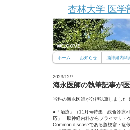
杏林大学 医学
WELCOME
ホーム
お知らせ
脳神経内科
2023/12/7
​海永医師の執筆記事が
当科の海永医師が分担執筆しました
●『治療』（11月号特集：総合診療
応」「脳神経内科からプライマリ・
Common diseaseである脳梗