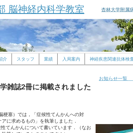
部 脳神経内科学教室
杏林大学附属
紹介
スタッフ
業績
入局案内
神経疾患関連抗体検
​お知らせ一覧 
医学雑誌2冊に掲載されました
！
×脳梗塞）では，「症候性てんかんへの対
ケアに求めるもの」を執筆しました．
塞・症候性てんかんについて書いています．（なお