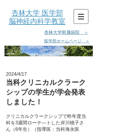
杏林大学 医学部
脳神経内科学教室
杏林大学附属病院 ＞
医学部ホームページ ＞
WELCOME
2024/4/17
当科クリニカルクラーク
シップの学生が学会発表
しました！
クリニカルクラークシップで昨年度当
科を3週間ローテ―トした岸川桃子さ
ん（6年生）（指導医：当科海永医