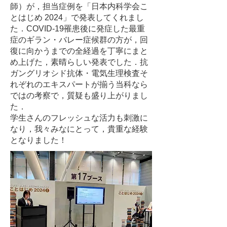
師）が，担当症例を「日本内科学会こ
とはじめ 2024」で発表してくれまし
た．COVID-19罹患後に発症した最重
症のギラン・バレー症候群の方が，回
復に向かうまでの全経過を丁寧にまと
め上げた，素晴らしい発表でした．抗
ガングリオシド抗体・電気生理検査そ
れぞれのエキスパートが揃う当科なら
ではの考察で，質疑も盛り上がりまし
た．
学生さんのフレッシュな活力も刺激に
なり，我々みなにとって，貴重な経験
となりました！