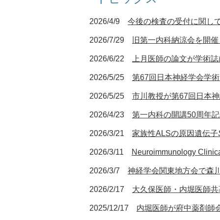
2026/4/9
今後の
検査の受付に関し
2026/7/29
旧第一内科納涼会を開催
2026/6/22
上月
医師の論文が学術誌
2026/5/25
第67回日本神経学会学
2026/5/25
市川教授が第67回日本
2026/4/23
第一内科の開講50周年
2026/3/21
家族性ALSの原因遺伝子
2026/3/11
Neuroimmunology
2026/3/7
神経学会関東地方会で森
2026/2/17
大久保医師・内堀医師共著の症
2025/12/17
内堀医師が府中薬剤師