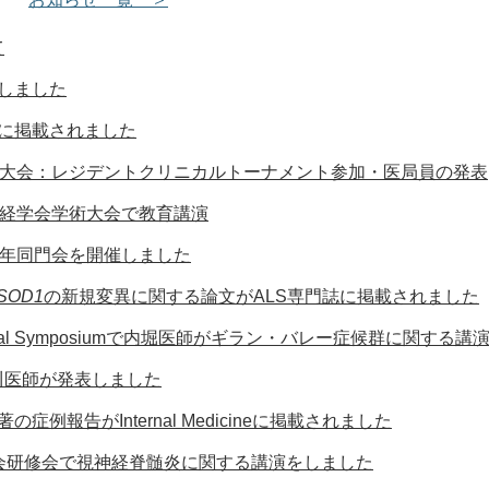
て
しました
に掲載されました
術大会：レジデントクリニカルトーナメント参加・医局員の発表
神経学会学術大会で教育講演
記年同門会を開催しました
SOD1
の新規変異に関する論文がALS専門誌に掲載されました
 Clinical Symposiumで内堀医師がギラン・バレー症候群に関する
川医師が発表しました
例報告がInternal Medicineに掲載されました
会研修会で視神経脊髄炎に関する講演をしました