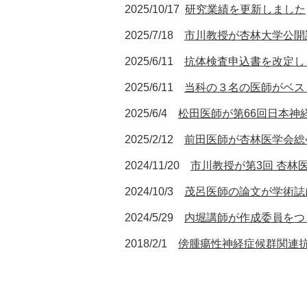
2025/10/17
研究業績を更新しました
2025/7/18
市川教授が杏林大学公開
2025/6/11
抗体検査申込書を改定し
2025/6/11
当科の３名の医師がベス
2025/6/4​
松田医師が第66回日本神
2025/2/12
前田医師が杏林医学会総
2024/11/20
市川教授が第3回 杏林
2024/10/3
茂呂医師の論文が学術誌
2024/5/29​
内堀講師が作成委員をつ
2018/2/1​
傍腫瘍性神経症候群関連