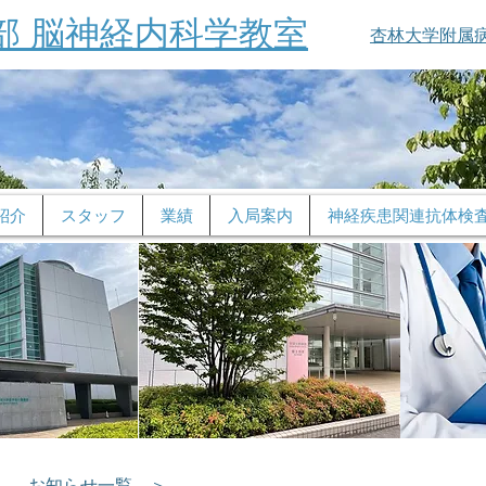
部 脳神経内科学教室
杏林大学附属
紹介
スタッフ
業績
入局案内
神経疾患関連抗体検
お知らせ一覧 ＞